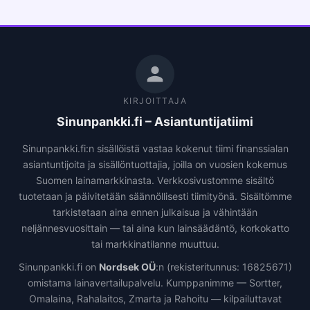
KIRJOITTAJA
Sinunpankki.fi – Asiantuntijatiimi
Sinunpankki.fi:n sisällöistä vastaa kokenut tiimi finanssialan
asiantuntijoita ja sisällöntuottajia, joilla on vuosien kokemus
Suomen lainamarkkinasta. Verkkosivustomme sisältö
tuotetaan ja päivitetään säännöllisesti tiimityönä. Sisältömme
tarkistetaan aina ennen julkaisua ja vähintään
neljännesvuosittain — tai aina kun lainsäädäntö, korkokatto
tai markkinatilanne muuttuu.
Sinunpankki.fi on
Nordsek OÜ
:n (rekisteritunnus: 16825671)
omistama lainavertailupalvelu. Kumppanimme — Sortter,
Omalaina, Rahalaitos, Zmarta ja Rahoitu — kilpailuttavat