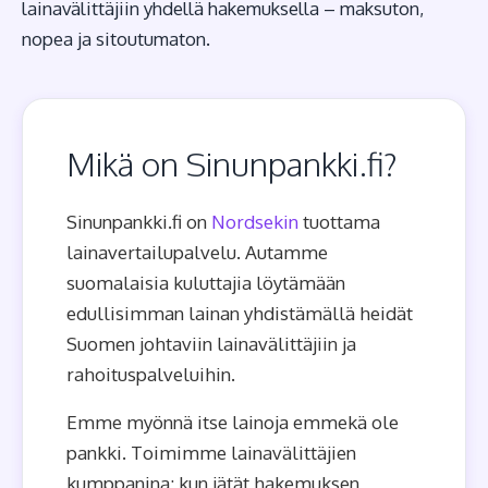
lainavälittäjiin yhdellä hakemuksella – maksuton,
nopea ja sitoutumaton.
Mikä on Sinunpankki.fi?
Sinunpankki.fi on
Nordsekin
tuottama
lainavertailupalvelu. Autamme
suomalaisia kuluttajia löytämään
edullisimman lainan yhdistämällä heidät
Suomen johtaviin lainavälittäjiin ja
rahoituspalveluihin.
Emme myönnä itse lainoja emmekä ole
pankki. Toimimme lainavälittäjien
kumppanina: kun jätät hakemuksen