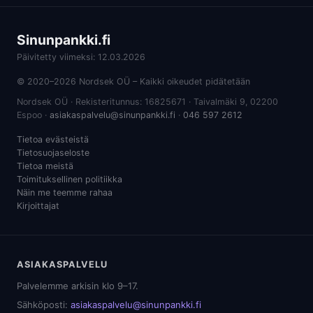
Sinunpankki.fi
Päivitetty viimeksi: 12.03.2026
© 2020–2026 Nordsek OÜ – Kaikki oikeudet pidätetään
Nordsek OÜ · Rekisteritunnus: 16825671 · Taivalmäki 9, 02200
Espoo ·
asiakaspalvelu@sinunpankki.fi
·
046 597 2612
Tietoa evästeistä
Tietosuojaseloste
Tietoa meistä
Toimituksellinen politiikka
Näin me teemme rahaa
Kirjoittajat
ASIAKASPALVELU
Palvelemme arkisin klo 9–17.
Sähköposti:
asiakaspalvelu@sinunpankki.fi