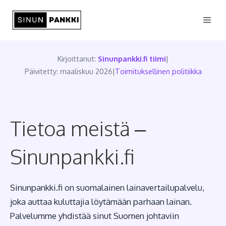
Siirry
Vali
sisältöön
Kirjoittanut:
Sinunpankki.fi tiimi
|
Päivitetty: maaliskuu 2026
|
Toimituksellinen politiikka
Tietoa meistä –
Sinunpankki.fi
Sinunpankki.fi on suomalainen lainavertailupalvelu,
joka auttaa kuluttajia löytämään parhaan lainan.
Palvelumme yhdistää sinut Suomen johtaviin