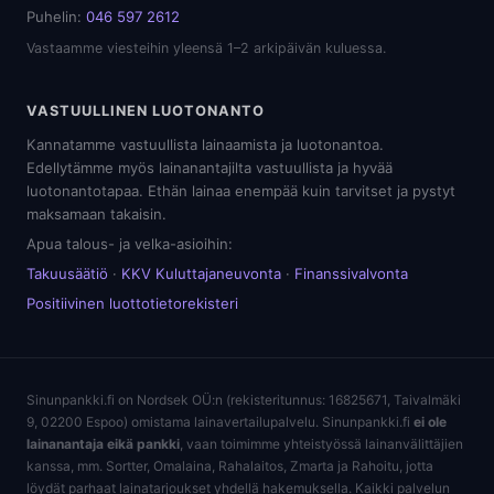
Puhelin:
046 597 2612
Vastaamme viesteihin yleensä 1–2 arkipäivän kuluessa.
VASTUULLINEN LUOTONANTO
Kannatamme vastuullista lainaamista ja luotonantoa.
Edellytämme myös lainanantajilta vastuullista ja hyvää
luotonantotapaa. Ethän lainaa enempää kuin tarvitset ja pystyt
maksamaan takaisin.
Apua talous- ja velka-asioihin:
Takuusäätiö
·
KKV Kuluttajaneuvonta
·
Finanssivalvonta
Positiivinen luottotietorekisteri
Sinunpankki.fi on Nordsek OÜ:n (rekisteritunnus: 16825671, Taivalmäki
9, 02200 Espoo) omistama lainavertailupalvelu. Sinunpankki.fi
ei ole
lainanantaja eikä pankki
, vaan toimimme yhteistyössä lainanvälittäjien
kanssa, mm. Sortter, Omalaina, Rahalaitos, Zmarta ja Rahoitu, jotta
löydät parhaat lainatarjoukset yhdellä hakemuksella. Kaikki palvelun