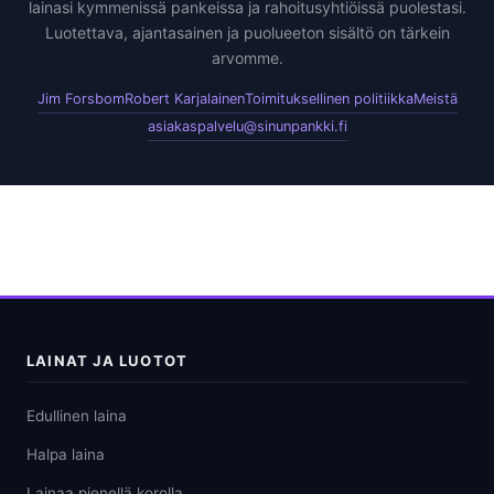
lainasi kymmenissä pankeissa ja rahoitusyhtiöissä puolestasi.
Luotettava, ajantasainen ja puolueeton sisältö on tärkein
arvomme.
Jim Forsbom
Robert Karjalainen
Toimituksellinen politiikka
Meistä
asiakaspalvelu@sinunpankki.fi
LAINAT JA LUOTOT
Edullinen laina
Halpa laina
Lainaa pienellä korolla