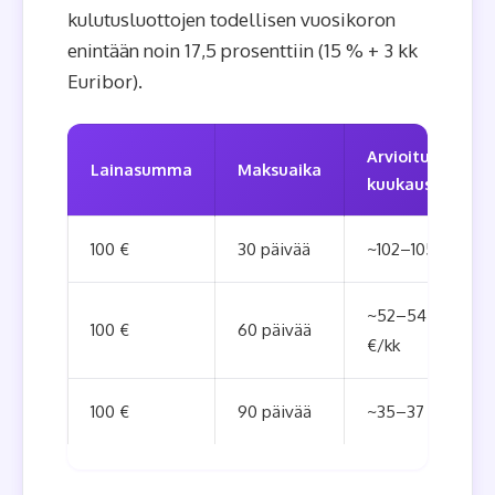
kulutusluottojen todellisen vuosikoron
enintään noin 17,5 prosenttiin (15 % + 3 kk
Euribor).
Arvioitu
Lainasumma
Maksuaika
kuukausierä
100 €
30 päivää
~102–105 €
~52–54
100 €
60 päivää
€/kk
100 €
90 päivää
~35–37 €/kk