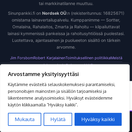
tai markkinatilanne muuttuu.
Sinunpankki.fi on
Nordsek OÜ
:n (rekisteritunnus: 16825671)
omistama lainavertailupalvelu. Kumppanimme — Sortter,
Omalaina, Rahalaitos, Zmarta ja Rahoitu — kilpailuttavat
lainasi kymmenissä pankeissa ja rahoitusyhtiöissä puolestasi.
Luotettava, ajantasainen ja puolueeton sisältö on tärkein
arvomme.
Jim Forsbom
Robert Karjalainen
Toimituksellinen politiikka
Meistä
asiakaspalvelu@sinunpankki.fi
Arvostamme yksityisyyttäsi
Käytämme evästeitä selauskokemuksesi parantamiseksi,
personoitujen mainosten ja sisällön tarjoamiseksi ja
liikenteemme analysoimiseksi. Hyväksyt evästeidemme
käytön klikkaamalla ”Hyväksy kaikki”.
Mukauta
Hylätä
Hyväksy kaikki
LAINAT JA LUOTOT