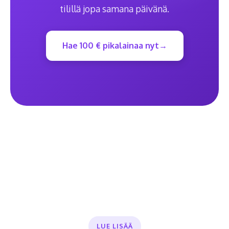
tilillä jopa samana päivänä.
Hae 100 € pikalainaa nyt
LUE LISÄÄ