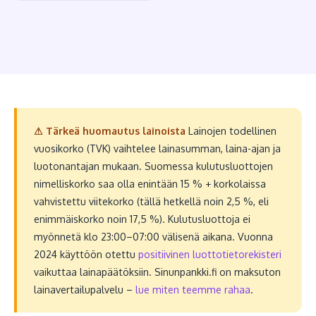
⚠ Tärkeä huomautus lainoista
Lainojen todellinen
vuosikorko (TVK) vaihtelee lainasumman, laina-ajan ja
luotonantajan mukaan. Suomessa kulutusluottojen
nimelliskorko saa olla enintään 15 % + korkolaissa
vahvistettu viitekorko (tällä hetkellä noin 2,5 %, eli
enimmäiskorko noin 17,5 %). Kulutusluottoja ei
myönnetä klo 23:00–07:00 välisenä aikana. Vuonna
2024 käyttöön otettu
positiivinen luottotietorekisteri
vaikuttaa lainapäätöksiin. Sinunpankki.fi on maksuton
lainavertailupalvelu –
lue miten teemme rahaa
.