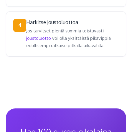
Harkitse joustoluottoa
4
Jos tarvitset pieniä summia toistuvasti,
joustoluotto
voi olla yksittäistä pikavippiä
edullisempi ratkaisu pitkällä aikavälillä.
Hae 100 euron pikalaina