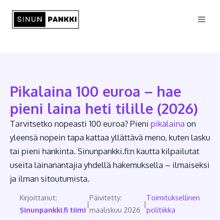
Siirry
Vali
sisältöön
Pikalaina 100 euroa – hae
pieni laina heti tilille (2026)
Tarvitsetko nopeasti 100 euroa? Pieni
pikalaina
on
yleensä nopein tapa kattaa yllättävä meno, kuten lasku
tai pieni hankinta. Sinunpankki.fi:n kautta kilpailutat
useita lainanantajia yhdellä hakemuksella – ilmaiseksi
ja ilman sitoutumista.
Kirjoittanut:
Päivitetty:
Toimituksellinen
|
|
Sinunpankki.fi tiimi
maaliskuu 2026
politiikka