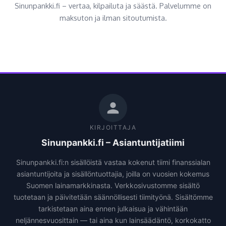
Sinunpankki.fi – vertaa, kilpailuta ja säästä. Palvelumme on
maksuton ja ilman sitoutumista.
KIRJOITTAJA
Sinunpankki.fi – Asiantuntijatiimi
Sinunpankki.fi:n sisällöistä vastaa kokenut tiimi finanssialan
asiantuntijoita ja sisällöntuottajia, joilla on vuosien kokemus
Suomen lainamarkkinasta. Verkkosivustomme sisältö
tuotetaan ja päivitetään säännöllisesti tiimityönä. Sisältömme
tarkistetaan aina ennen julkaisua ja vähintään
neljännesvuosittain — tai aina kun lainsäädäntö, korkokatto