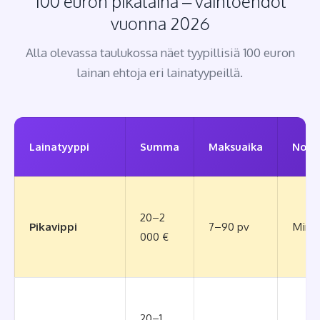
100 euron pikalaina – vaihtoehdot
vuonna 2026
Alla olevassa taulukossa näet tyypillisiä 100 euron
lainan ehtoja eri lainatyypeillä.
Lainatyyppi
Summa
Maksuaika
Nope
20–2
Pikavippi
7–90 pv
Minuu
000 €
20–1