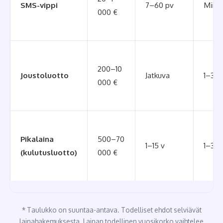
SMS-vippi
7–60 pv
Minuu
000 €
200–10
Joustoluotto
Jatkuva
1–3 p
000 €
Pikalaina
500–70
1–15 v
1–3 p
(kulutusluotto)
000 €
* Taulukko on suuntaa-antava. Todelliset ehdot selviävät
lainahakemuksesta. Lainan todellinen vuosikorko vaihtelee