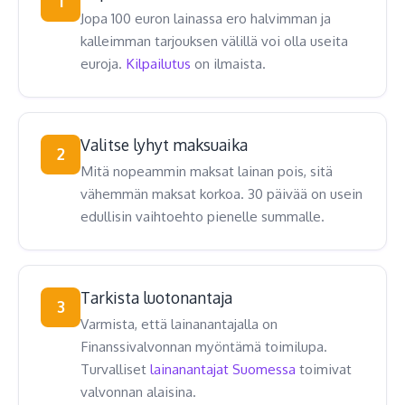
1
Jopa 100 euron lainassa ero halvimman ja
kalleimman tarjouksen välillä voi olla useita
euroja.
Kilpailutus
on ilmaista.
Valitse lyhyt maksuaika
2
Mitä nopeammin maksat lainan pois, sitä
vähemmän maksat korkoa. 30 päivää on usein
edullisin vaihtoehto pienelle summalle.
Tarkista luotonantaja
3
Varmista, että lainanantajalla on
Finanssivalvonnan myöntämä toimilupa.
Turvalliset
lainanantajat Suomessa
toimivat
valvonnan alaisina.