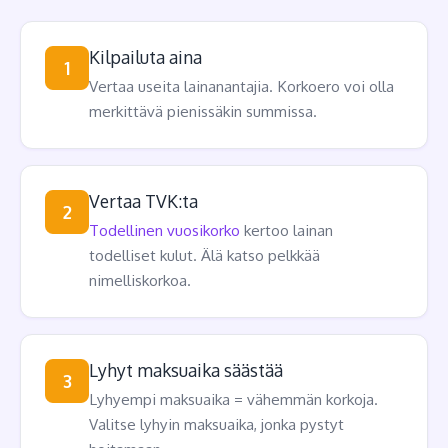
Kilpailuta aina
1
Vertaa useita lainanantajia. Korkoero voi olla
merkittävä pienissäkin summissa.
Vertaa TVK:ta
2
Todellinen vuosikorko
kertoo lainan
todelliset kulut. Älä katso pelkkää
nimelliskorkoa.
Lyhyt maksuaika säästää
3
Lyhyempi maksuaika = vähemmän korkoja.
Valitse lyhyin maksuaika, jonka pystyt