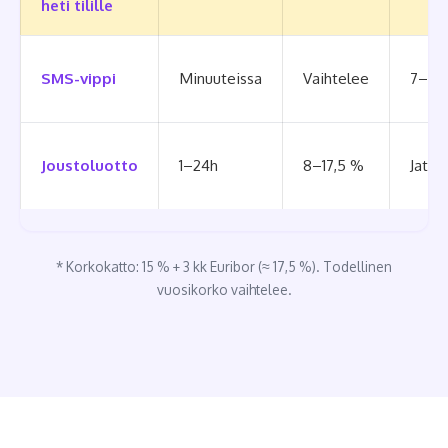
heti tilille
SMS-vippi
Minuuteissa
Vaihtelee
7–90
Joustoluotto
1–24h
8–17,5 %
Jatku
* Korkokatto: 15 % + 3 kk Euribor (≈ 17,5 %). Todellinen
vuosikorko vaihtelee.