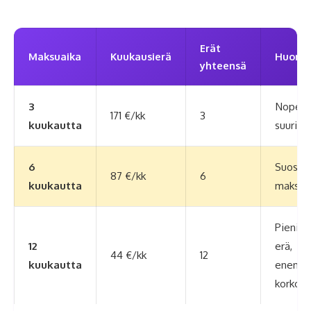
Erät
Maksuaika
Kuukausierä
Huomi
yhteensä
3
Nopein
171 €/kk
3
kuukautta
suurin 
6
Suositu
87 €/kk
6
kuukautta
maksua
Pienin
12
erä,
44 €/kk
12
kuukautta
enemm
korkoja