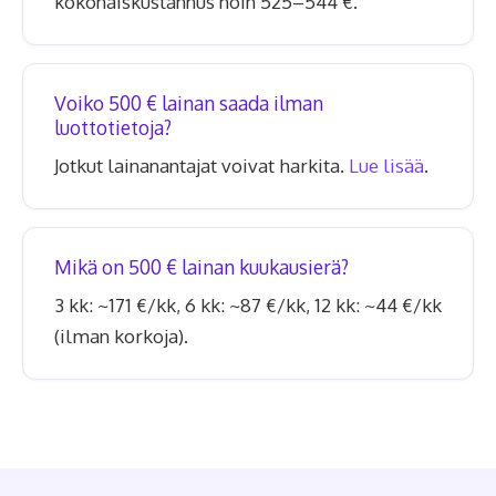
kokonaiskustannus noin 525–544 €.
Voiko 500 € lainan saada ilman
luottotietoja?
Jotkut lainanantajat voivat harkita.
Lue lisää
.
Mikä on 500 € lainan kuukausierä?
3 kk: ~171 €/kk, 6 kk: ~87 €/kk, 12 kk: ~44 €/kk
(ilman korkoja).