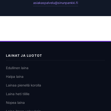
asiakaspalvelu@sinunpankki.fi
LAINAT JA LUOTOT
Edullinen laina
Halpa laina
Lainaa pienellä korolla
Laina heti tilille
Nopea laina