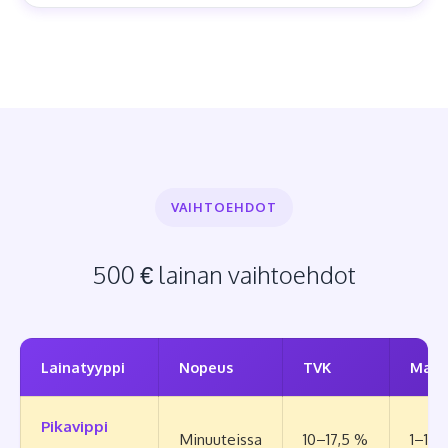
VAIHTOEHDOT
500 € lainan vaihtoehdot
Lainatyyppi
Nopeus
TVK
Maks
Pikavippi
Minuuteissa
10–17,5 %
1–12 k