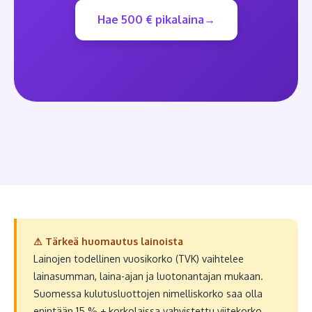
Hae 500 € pikalaina
⚠ Tärkeä huomautus lainoista
Lainojen todellinen vuosikorko (TVK) vaihtelee
lainasumman, laina-ajan ja luotonantajan mukaan.
Suomessa kulutusluottojen nimelliskorko saa olla
enintään 15 % + korkolaissa vahvistettu viitekorko