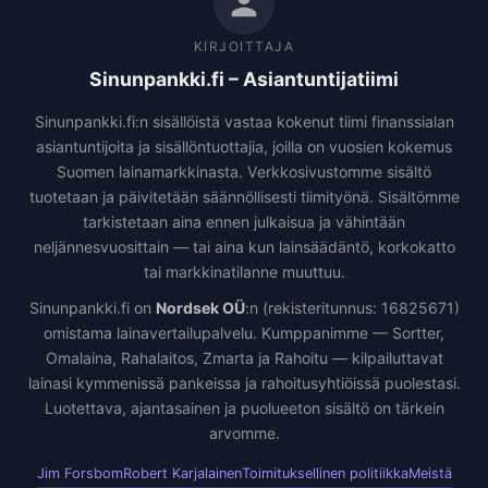
KIRJOITTAJA
Sinunpankki.fi – Asiantuntijatiimi
Sinunpankki.fi:n sisällöistä vastaa kokenut tiimi finanssialan
asiantuntijoita ja sisällöntuottajia, joilla on vuosien kokemus
Suomen lainamarkkinasta. Verkkosivustomme sisältö
tuotetaan ja päivitetään säännöllisesti tiimityönä. Sisältömme
tarkistetaan aina ennen julkaisua ja vähintään
neljännesvuosittain — tai aina kun lainsäädäntö, korkokatto
tai markkinatilanne muuttuu.
Sinunpankki.fi on
Nordsek OÜ
:n (rekisteritunnus: 16825671)
omistama lainavertailupalvelu. Kumppanimme — Sortter,
Omalaina, Rahalaitos, Zmarta ja Rahoitu — kilpailuttavat
lainasi kymmenissä pankeissa ja rahoitusyhtiöissä puolestasi.
Luotettava, ajantasainen ja puolueeton sisältö on tärkein
arvomme.
Jim Forsbom
Robert Karjalainen
Toimituksellinen politiikka
Meistä