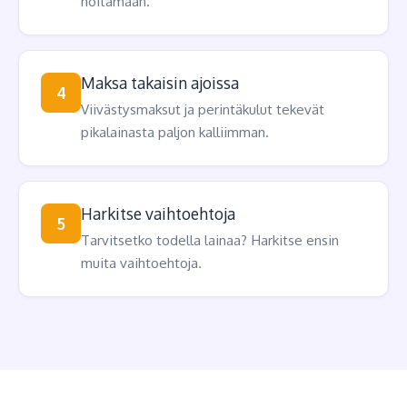
hoitamaan.
Maksa takaisin ajoissa
4
Viivästysmaksut ja perintäkulut tekevät
pikalainasta paljon kalliimman.
Harkitse vaihtoehtoja
5
Tarvitsetko todella lainaa? Harkitse ensin
muita vaihtoehtoja.