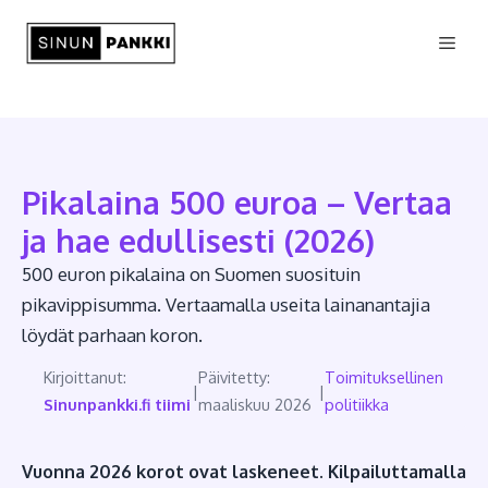
Siirry
Vali
sisältöön
Pikalaina 500 euroa – Vertaa
ja hae edullisesti (2026)
500 euron pikalaina on Suomen suosituin
pikavippisumma. Vertaamalla useita lainanantajia
löydät parhaan koron.
Kirjoittanut:
Päivitetty:
Toimituksellinen
|
|
Sinunpankki.fi tiimi
maaliskuu 2026
politiikka
Vuonna 2026 korot ovat laskeneet. Kilpailuttamalla