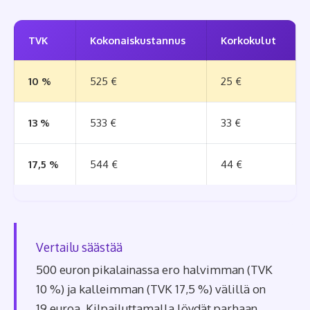
TVK
Kokonaiskustannus
Korkokulut
10 %
525 €
25 €
13 %
533 €
33 €
17,5 %
544 €
44 €
Vertailu säästää
500 euron pikalainassa ero halvimman (TVK
10 %) ja kalleimman (TVK 17,5 %) välillä on
19 euroa. Kilpailuttamalla löydät parhaan