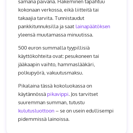
samana päivänä. Hakeminen tapahtuu
kokonaan verkossa, eikä liitteitä tai
takaajia tarvita. Tunnistaudut
pankkitunnuksilla ja saat
lainapäätöksen
yleensä muutamassa minuutissa.
500 euron summalla tyypillisiä
käyttökohteita ovat: pesukoneen tai
jääkaapin vaihto, hammaslääkäri,
polkupyörä, vakuutusmaksu.
Pikalaina tässä kokoluokassa on
käytännössä
pikavippi
. Jos tarvitset
suuremman summan, tutustu
kulutusluottoon
– se on usein edullisempi
pidemmissä lainoissa.