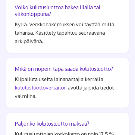
Voiko kulutusluottoa hakea illalla tai
viikonloppuna?
Kyllä. Verkkohakemuksen voi täyttää millä
tahansa. Käsittely tapahtuu seuraavana
arkipäivänä.
Mikä on nopein tapa saada kulutusluotto?
Kilpailuta useita lainanantajia kerralla
kulutusluottovertailun
avulla ja pidä tiedot
valmiina.
Paljonko kulutusluotto maksaa?
Kulutusluottojen korkokatto on noin 17,5 %