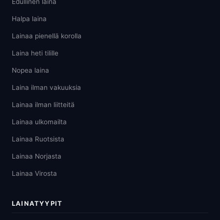
Edullinen laina
Halpa laina
Lainaa pienellä korolla
Laina heti tilille
Nopea laina
Laina ilman vakuuksia
Lainaa ilman liitteitä
Lainaa ulkomailta
Lainaa Ruotsista
Lainaa Norjasta
Lainaa Virosta
LAINATYYPIT