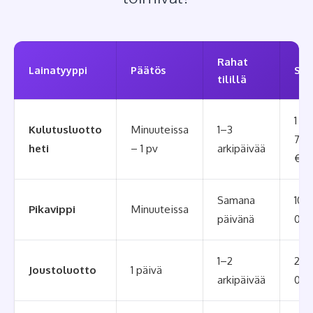
Rahat
Lainatyyppi
Päätös
Su
tilillä
1 0
Kulutusluotto
Minuuteissa
1–3
70 
heti
– 1 pv
arkipäivää
€
Samana
100
Pikavippi
Minuuteissa
päivänä
000
1–2
200
Joustoluotto
1 päivä
arkipäivää
000