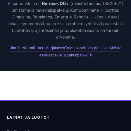
Sinunpankki.fi on
Nordsek OÜ
:n (rekisteritunnus: 16825671)
omistama lainavertailupalvelu. Kumppanimme — Sortter,
Omalaina, Rahalaitos, Zmarta ja Rahoitu — kilpailuttavat
lainasi kymmenissä pankeissa ja rahoitusyhtiöissä puolestasi.
Luotettava, ajantasainen ja puolueeton sisältö on tärkein
arvomme.
Jim Forsbom
Robert Karjalainen
Toimituksellinen politiikka
Meistä
asiakaspalvelu@sinunpankki.fi
LAINAT JA LUOTOT