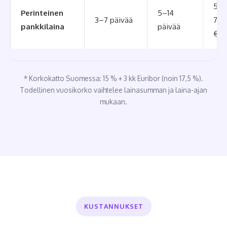
5 0
Perinteinen
5–14
3–7 päivää
70 
pankkilaina
päivää
€
* Korkokatto Suomessa: 15 % + 3 kk Euribor (noin 17,5 %).
Todellinen vuosikorko vaihtelee lainasumman ja laina-ajan
mukaan.
KUSTANNUKSET