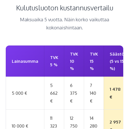
Kulutusluoton kustannusvertailu
Maksuaika 5 vuotta. Näin korko vaikuttaa
kokonaishintaan.
TVK
TVK
Säästö
TVK
Lainasumma
10
15
(5 vs 15
5 %
%
%
%)
5
6
7
1 478
5 000 €
662
375
140
€
€
€
€
11
12
14
2 957
10 000 €
323
750
280