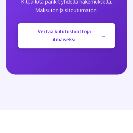
Kilpailuta pankit yhdellä hakemuksella.
Maksuton ja sitoutumaton.
Vertaa kulutusluottoja
ilmaiseksi