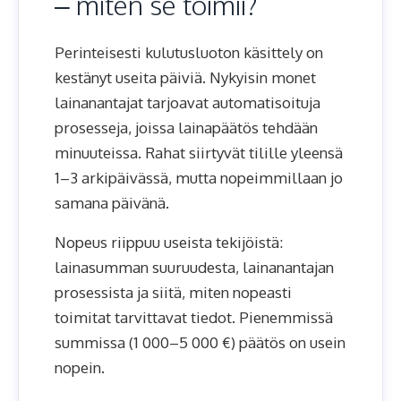
– miten se toimii?
Perinteisesti kulutusluoton käsittely on
kestänyt useita päiviä. Nykyisin monet
lainanantajat tarjoavat automatisoituja
prosesseja, joissa lainapäätös tehdään
minuuteissa. Rahat siirtyvät tilille yleensä
1–3 arkipäivässä, mutta nopeimmillaan jo
samana päivänä.
Nopeus riippuu useista tekijöistä:
lainasumman suuruudesta, lainanantajan
prosessista ja siitä, miten nopeasti
toimitat tarvittavat tiedot. Pienemmissä
summissa (1 000–5 000 €) päätös on usein
nopein.