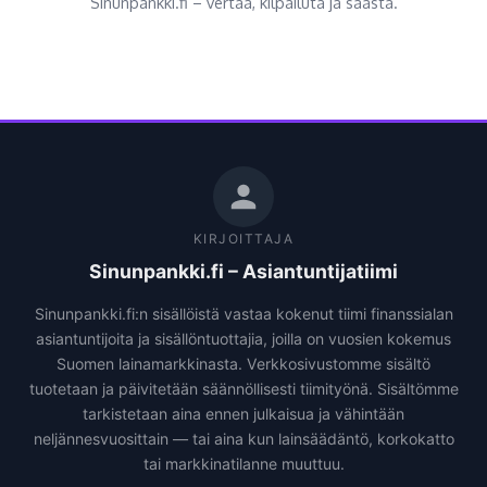
Sinunpankki.fi – vertaa, kilpailuta ja säästä.
KIRJOITTAJA
Sinunpankki.fi – Asiantuntijatiimi
Sinunpankki.fi:n sisällöistä vastaa kokenut tiimi finanssialan
asiantuntijoita ja sisällöntuottajia, joilla on vuosien kokemus
Suomen lainamarkkinasta. Verkkosivustomme sisältö
tuotetaan ja päivitetään säännöllisesti tiimityönä. Sisältömme
tarkistetaan aina ennen julkaisua ja vähintään
neljännesvuosittain — tai aina kun lainsäädäntö, korkokatto
tai markkinatilanne muuttuu.