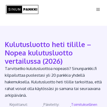
Siirry
Vali
sisältöön
Kulutusluotto heti tilille –
Nopea kulutusluotto
vertailussa (2026)
Tarvitsetko kulutusluottoa nopeasti? Sinunpankki.fi
kilpailuttaa puolestasi yli 20 pankkia yhdellä
hakemuksella. Kulutusluotto heti tilille tarkoittaa, että
rahat voivat olla käytössäsi jo samana tai seuraavana
arkipäivänä.
Kirjoittanut:
Päivitetty:
Toimituksellinen