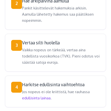
Hae arkipäivinä aamulla
2
Pankit käsittelevät hakemuksia arkisin.
Aamulla lähetetty hakemus saa päätöksen
nopeimmin.
Vertaa silti huolella
3
Vaikka nopeus on tärkeää, vertaa aina
todellista vuosikorkoa (TVK). Pieni odotus voi
säästää satoja euroja.
Harkitse edullisinta vaihtoehtoa
4
Jos nopeus ei ole kriittistä, hae rauhassa
edullisinta lainaa
.