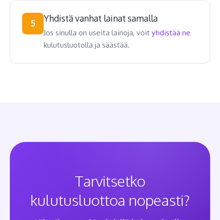
Yhdistä vanhat lainat samalla
5
Jos sinulla on useita lainoja, voit
yhdistää ne
kulutusluotolla ja säästää.
Tarvitsetko
kulutusluottoa nopeasti?