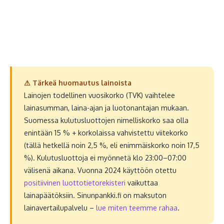
⚠ Tärkeä huomautus lainoista
Lainojen todellinen vuosikorko (TVK) vaihtelee
lainasumman, laina-ajan ja luotonantajan mukaan.
Suomessa kulutusluottojen nimelliskorko saa olla
enintään 15 % + korkolaissa vahvistettu viitekorko
(tällä hetkellä noin 2,5 %, eli enimmäiskorko noin 17,5
%). Kulutusluottoja ei myönnetä klo 23:00–07:00
välisenä aikana. Vuonna 2024 käyttöön otettu
positiivinen luottotietorekisteri
vaikuttaa
lainapäätöksiin. Sinunpankki.fi on maksuton
lainavertailupalvelu –
lue miten teemme rahaa
.