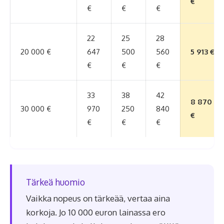
€
€
€
€
22
25
28
20 000 €
647
500
560
5 913 €
€
€
€
33
38
42
8 870
30 000 €
970
250
840
€
€
€
€
Tärkeä huomio
Vaikka nopeus on tärkeää, vertaa aina
korkoja. Jo 10 000 euron lainassa ero