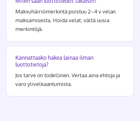
Miten saan luottotiedot takaisin?
Maksuhäiriömerkintä poistuu 2–4 v velan
maksamisesta. Hoida velat, vältä uusia
merkintöjä.
Kannattaako hakea lainaa ilman
luottotietoja?
Jos tarve on todellinen. Vertaa aina ehtoja ja
varo ylivelkaantumista.