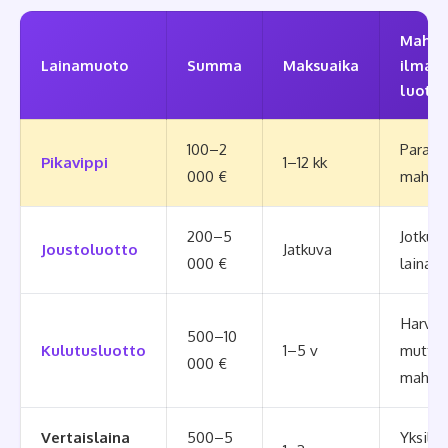
Mahdo
Lainamuoto
Summa
Maksuaika
ilman
luotto
100–2
Paras
Pikavippi
1–12 kk
000 €
mahdol
200–5
Jotkut
Joustoluotto
Jatkuva
000 €
lainana
Harvin
500–10
Kulutusluotto
1–5 v
mutta
000 €
mahdol
Vertaislaina
500–5
Yksilöl