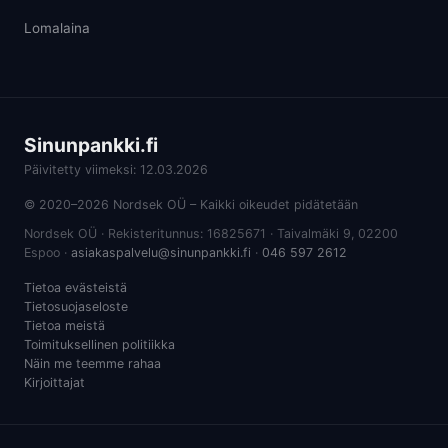
Lomalaina
Sinunpankki.fi
Päivitetty viimeksi: 12.03.2026
© 2020–2026 Nordsek OÜ – Kaikki oikeudet pidätetään
Nordsek OÜ · Rekisteritunnus: 16825671 · Taivalmäki 9, 02200
Espoo ·
asiakaspalvelu@sinunpankki.fi
·
046 597 2612
Tietoa evästeistä
Tietosuojaseloste
Tietoa meistä
Toimituksellinen politiikka
Näin me teemme rahaa
Kirjoittajat