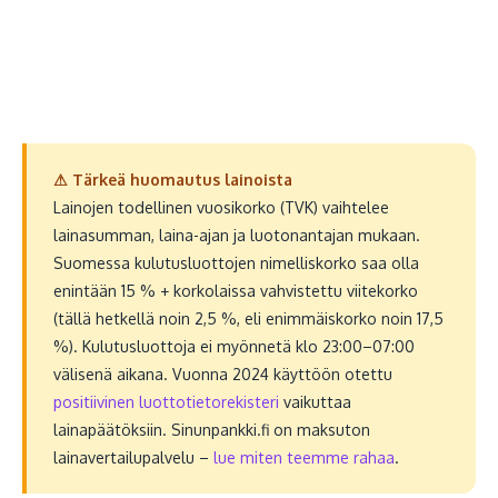
⚠ Tärkeä huomautus lainoista
Lainojen todellinen vuosikorko (TVK) vaihtelee
lainasumman, laina-ajan ja luotonantajan mukaan.
Suomessa kulutusluottojen nimelliskorko saa olla
enintään 15 % + korkolaissa vahvistettu viitekorko
(tällä hetkellä noin 2,5 %, eli enimmäiskorko noin 17,5
%). Kulutusluottoja ei myönnetä klo 23:00–07:00
välisenä aikana. Vuonna 2024 käyttöön otettu
positiivinen luottotietorekisteri
vaikuttaa
lainapäätöksiin. Sinunpankki.fi on maksuton
lainavertailupalvelu –
lue miten teemme rahaa
.