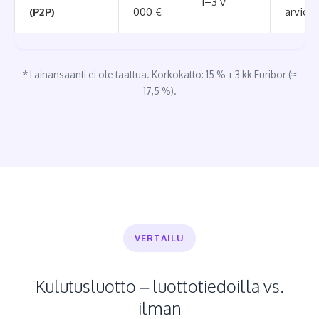
1–3 v
(P2P)
000 €
arvioin
* Lainansaanti ei ole taattua. Korkokatto: 15 % + 3 kk Euribor (≈
17,5 %).
VERTAILU
Kulutusluotto – luottotiedoilla vs.
ilman