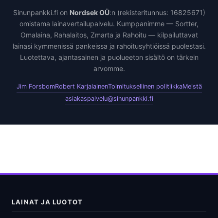
Sinunpankki.fi on
Nordsek OÜ
:n (rekisteritunnus: 16825671)
omistama lainavertailupalvelu. Kumppanimme — Sortter,
Omalaina, Rahalaitos, Zmarta ja Rahoitu — kilpailuttavat
lainasi kymmenissä pankeissa ja rahoitusyhtiöissä puolestasi.
Luotettava, ajantasainen ja puolueeton sisältö on tärkein
arvomme.
Jim Forsbom
Robert Karjalainen
Toimituksellinen politiikka
Meistä
asiakaspalvelu@sinunpankki.fi
LAINAT JA LUOTOT