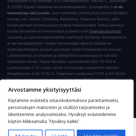
Sinunpankki.fi on Nordsek OÜ:n (rekisteritunnus: 16825671, Taivalmäki
9, 02200 Espoo) omistama lainavertailupalvelu. Sinunpankki.fi
ei ole
lainanantaja eikä pankki
, vaan toimimme yhteistyössä lainanvälittäjien
kanssa, mm. Sortter, Omalaina, Rahalaitos, Zmarta ja Rahoitu, jotta
löydät parhaat lainatarjoukset yhdellä hakemuksella. Kaikki palvelun
kautta tavoitettavat lainanantajat ja pankit ovat
Finanssivalvonnan
valvomia ja luotonantajarekisteriin merkittyjä toimijoita. Sinunpankki.fi
ei tee lainapäätöksiä – kaikki lainanantajat tekevät päätökset
asiakaskohtaiseen arvioon perustuen omien kriteereidensä mukaan.
Lainahakemus on ilmainen ja mahdollinen lainatarjous ei velvoita
nostamaan lainaa. Tietoa lainoista: Lainasummat 500–70 000 €.
Lyhennysaika 1–15 vuotta, lainan voi maksaa nopeammin takaisin.
Nimelliskorko 4,00–17,50 %. Todellinen vuosikorko (TVK) 4,00–35,00
%. Lainan korko koostuu marginaalista (max. 15 %), jonka päälle
lisätään korkolain 12 §:n mukainen Suomen Pankin vahvistama
Arvostamme yksityisyyttäsi
viitekorko. Kulutusluottojen korkokatto 1.1.–30.6.2026: 15 % +
viitekorko 2,5 % = enintään 17,5 %. Sinulla on kuluttajansuojalain
Käytämme evästeitä selauskokemuksesi parantamiseksi,
mukainen 14 vuorokauden perumisoikeus kuluttajaluottosopimukseen.
personoitujen mainosten ja sisällön tarjoamiseksi ja
liikenteemme analysoimiseksi. Hyväksyt evästeidemme
käytön klikkaamalla ”Hyväksy kaikki”.
© 2026 sinunpankki.fi