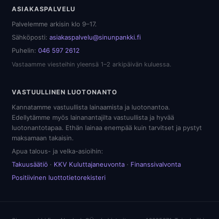
ASIAKASPALVELU
Palvelemme arkisin klo 9–17.
Sähköposti:
asiakaspalvelu@sinunpankki.fi
Puhelin:
046 597 2612
Vastaamme viesteihin yleensä 1–2 arkipäivän kuluessa.
VASTUULLINEN LUOTONANTO
Kannatamme vastuullista lainaamista ja luotonantoa.
Edellytämme myös lainanantajilta vastuullista ja hyvää
luotonantotapaa. Ethän lainaa enempää kuin tarvitset ja pystyt
maksamaan takaisin.
Apua talous- ja velka-asioihin:
Takuusäätiö
·
KKV Kuluttajaneuvonta
·
Finanssivalvonta
Positiivinen luottotietorekisteri