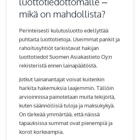
luottotiedottomalle –
mikä on mahdollista?
Perinteisesti kulutusluotto edellyttää
puhtaita luottotietoja. Useimmat pankit ja
rahoitusyhtiöt tarkistavat hakijan
luottotiedot Suomen Asiakastieto Oy:n
rekisteristä ennen lainapäätöstä.
Jotkut lainanantajat voivat kuitenkin
harkita hakemuksia laajemmin. Tällöin
arvioinnissa painotetaan muita tekijöitä,
kuten säännöllisiä tuloja ja maksukykyä.
On tärkeää ymmärtää, että näissä
tapauksissa summat ovat pienempiä ja
korot korkeampia.