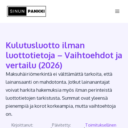
Siirry
Vali
sisältöön
Kulutusluotto ilman
luottotietoja – Vaihtoehdot ja
vertailu (2026)
Maksuhäiriömerkintä ei välttämättä tarkoita, että
lainansaanti on mahdotonta. Jotkut lainanantajat
voivat harkita hakemuksia myös ilman perinteistä
luottotietojen tarkistusta. Summat ovat yleensä
pienempiä ja korot korkeampia, mutta vaihtoehtoja
on.
Kirjoittanut:
Päivitetty:
Toimituksellinen