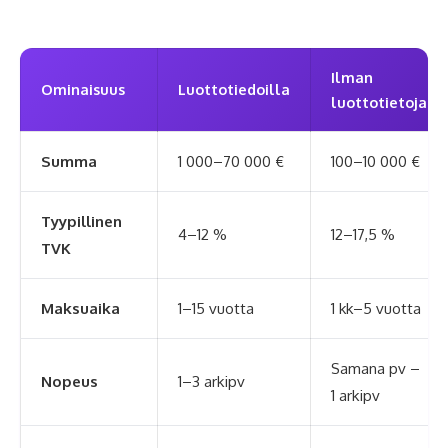
Ilman
Ominaisuus
Luottotiedoilla
luottotietoja
Summa
1 000–70 000 €
100–10 000 €
Tyypillinen
4–12 %
12–17,5 %
TVK
Maksuaika
1–15 vuotta
1 kk–5 vuotta
Samana pv –
Nopeus
1–3 arkipv
1 arkipv