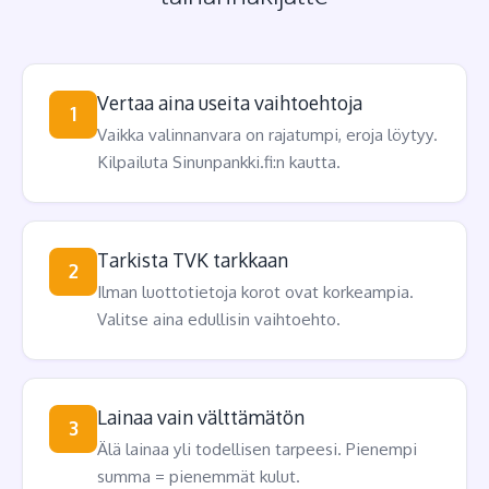
Vertaa aina useita vaihtoehtoja
1
Vaikka valinnanvara on rajatumpi, eroja löytyy.
Kilpailuta Sinunpankki.fi:n kautta.
Tarkista TVK tarkkaan
2
Ilman luottotietoja korot ovat korkeampia.
Valitse aina edullisin vaihtoehto.
Lainaa vain välttämätön
3
Älä lainaa yli todellisen tarpeesi. Pienempi
summa = pienemmät kulut.