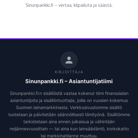
Sinunpankki.fi – vertaa, kilpailuta ja säästä.
KIRJOITTAJA
Sinunpankki.fi – Asiantuntijatiimi
Sinunpankki.fi:n sisällöistä vastaa kokenut tiimi finanssialan
asiantuntijoita ja sisällöntuottajia, joilla on vuosien kokemus
Suomen lainamarkkinasta. Verkkosivustomme sisältö
tuotetaan ja päivitetään säännöllisesti tiimityönä. Sisältömme
tarkistetaan aina ennen julkaisua ja vähintään
neljännesvuosittain — tai aina kun lainsäädäntö, korkokatto
tai markkinatilanne muuttuu.